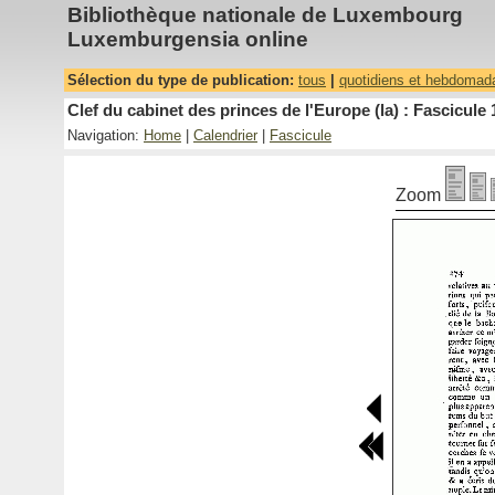
Bibliothèque nationale de Luxembourg
Luxemburgensia online
Sélection du type de publication:
tous
|
quotidiens et hebdomad
Clef du cabinet des princes de l'Europe (la) : Fascicule 
Navigation:
Home
|
Calendrier
|
Fascicule
Zoom