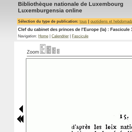
Bibliothèque nationale de Luxembourg
Luxemburgensia online
Sélection du type de publication:
tous
|
quotidiens et hebdomad
Clef du cabinet des princes de l'Europe (la) : Fascicule 
Navigation:
Home
|
Calendrier
|
Fascicule
Zoom