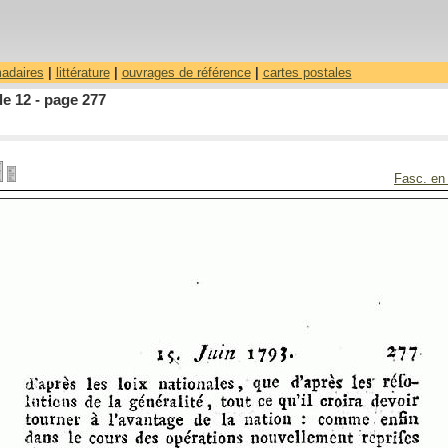
madaires
|
littérature
|
ouvrages de référence
|
cartes postales
le 12 - page 277
Fasc. en