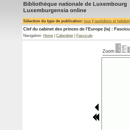
Bibliothèque nationale de Luxembourg
Luxemburgensia online
Sélection du type de publication:
tous
|
quotidiens et hebdo
Clef du cabinet des princes de l'Europe (la) : Fascicu
Navigation:
Home
|
Calendrier
|
Fascicule
Zoom