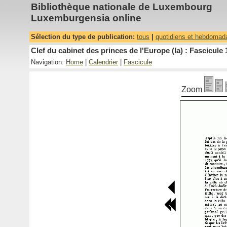
Bibliothèque nationale de Luxembourg
Luxemburgensia online
Sélection du type de publication:
tous
|
quotidiens et hebdomad
Clef du cabinet des princes de l'Europe (la) : Fascicule 
Navigation:
Home
|
Calendrier
|
Fascicule
Zoom