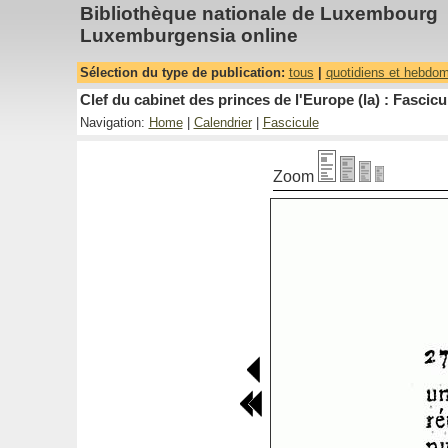
Bibliothèque nationale de Luxembourg
Luxemburgensia online
Sélection du type de publication:
tous
|
quotidiens et hebdo
Clef du cabinet des princes de l'Europe (la) : Fascicu
Navigation:
Home
|
Calendrier
|
Fascicule
Zoom