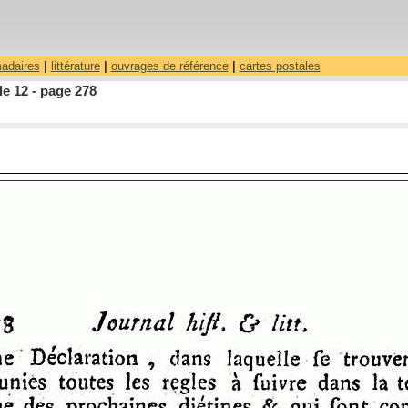
madaires
|
littérature
|
ouvrages de référence
|
cartes postales
le 12 - page 278