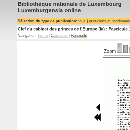
Bibliothèque nationale de Luxembourg
Luxemburgensia online
Sélection du type de publication:
tous
|
quotidiens et hebdomad
Clef du cabinet des princes de l'Europe (la) : Fascicule 
Navigation:
Home
|
Calendrier
|
Fascicule
Zoom