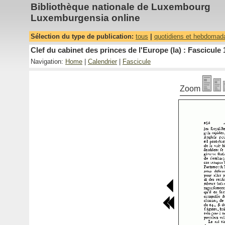
Bibliothèque nationale de Luxembourg
Luxemburgensia online
Sélection du type de publication:
tous
|
quotidiens et hebdomad
Clef du cabinet des princes de l'Europe (la) : Fascicule 
Navigation:
Home
|
Calendrier
|
Fascicule
Zoom