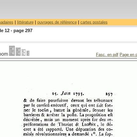
madaires
|
littérature
|
ouvrages de référence
|
cartes postales
le 12 - page 297
oom
Fasc. en pdf
Page en 