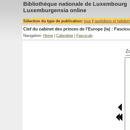
Bibliothèque nationale de Luxembourg
Luxemburgensia online
Sélection du type de publication:
tous
|
quotidiens et hebdo
Clef du cabinet des princes de l'Europe (la) : Fascicu
Navigation:
Home
|
Calendrier
|
Fascicule
Z