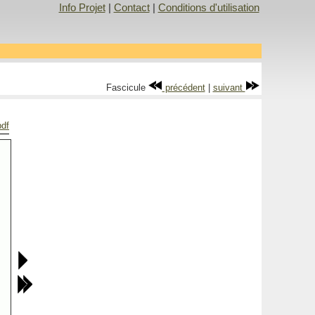
Info Projet
|
Contact
|
Conditions d'utilisation
Fascicule
précédent
|
suivant
pdf