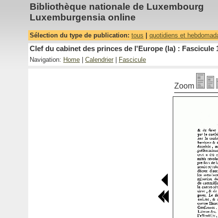
Bibliothèque nationale de Luxembourg
Luxemburgensia online
Sélection du type de publication:
tous
|
quotidiens et hebdomad
Clef du cabinet des princes de l'Europe (la) : Fascicule 
Navigation:
Home
|
Calendrier
|
Fascicule
Zoom