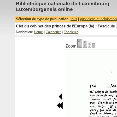
Bibliothèque nationale de Luxembourg
Luxemburgensia online
Sélection du type de publication:
tous
|
quotidiens et hebdomad
Clef du cabinet des princes de l'Europe (la) : Fascicule 
Navigation:
Home
|
Calendrier
|
Fascicule
Zoom