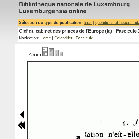
Bibliothèque nationale de Luxembourg
Luxemburgensia online
Sélection du type de publication:
tous
|
quotidiens et hebdomad
Clef du cabinet des princes de l'Europe (la) : Fascicule 
Navigation:
Home
|
Calendrier
|
Fascicule
Zoom