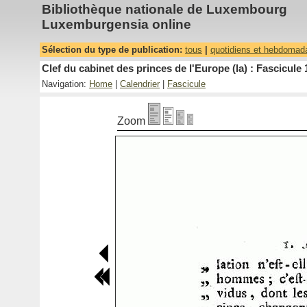
Bibliothèque nationale de Luxembourg
Luxemburgensia online
Sélection du type de publication:
tous
|
quotidiens et hebdomad
Clef du cabinet des princes de l'Europe (la) : Fascicule 
Navigation:
Home
|
Calendrier
|
Fascicule
Zoom