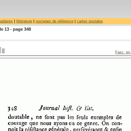
madaires
|
littérature
|
ouvrages de référence
|
cartes postales
le 13 - page 348
Fasc. en