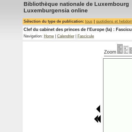
Bibliothèque nationale de Luxembourg
Luxemburgensia online
Sélection du type de publication:
tous
|
quotidiens et hebdo
Clef du cabinet des princes de l'Europe (la) : Fascicu
Navigation:
Home
|
Calendrier
|
Fascicule
Zoom