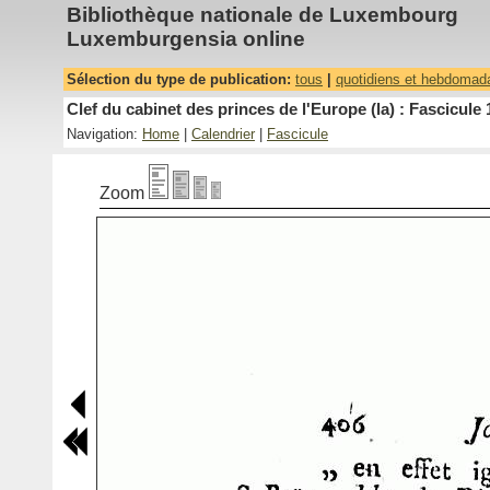
Bibliothèque nationale de Luxembourg
Luxemburgensia online
Sélection du type de publication:
tous
|
quotidiens et hebdomad
Clef du cabinet des princes de l'Europe (la) : Fascicule 
Navigation:
Home
|
Calendrier
|
Fascicule
Zoom