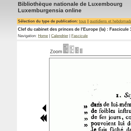
Bibliothèque nationale de Luxembourg
Luxemburgensia online
Sélection du type de publication:
tous
|
quotidiens et hebdomad
Clef du cabinet des princes de l'Europe (la) : Fascicule 
Navigation:
Home
|
Calendrier
|
Fascicule
Zoom