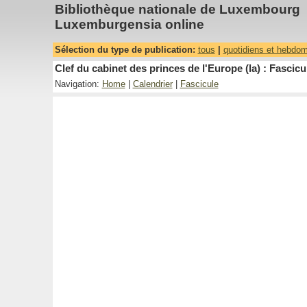
Bibliothèque nationale de Luxembourg
Luxemburgensia online
Sélection du type de publication:
tous
|
quotidiens et hebdo
Clef du cabinet des princes de l'Europe (la) : Fascicu
Navigation:
Home
|
Calendrier
|
Fascicule