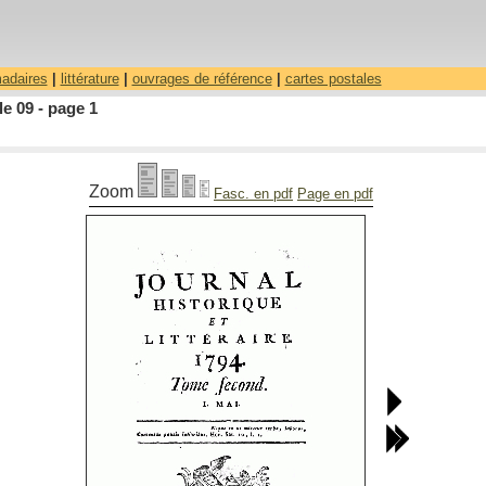
madaires
|
littérature
|
ouvrages de référence
|
cartes postales
le 09 - page 1
Zoom
Fasc. en pdf
Page en pdf