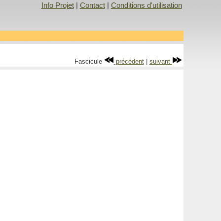
Info Projet
|
Contact
|
Conditions d'utilisation
Fascicule
précédent
|
suivant