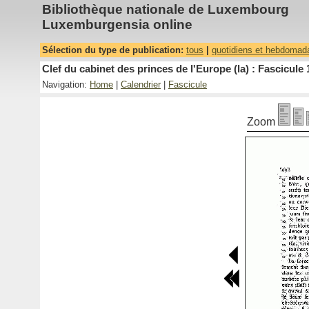
Bibliothèque nationale de Luxembourg
Luxemburgensia online
Sélection du type de publication:
tous
|
quotidiens et hebdomad
Clef du cabinet des princes de l'Europe (la) : Fascicule 
Navigation:
Home
|
Calendrier
|
Fascicule
Zoom