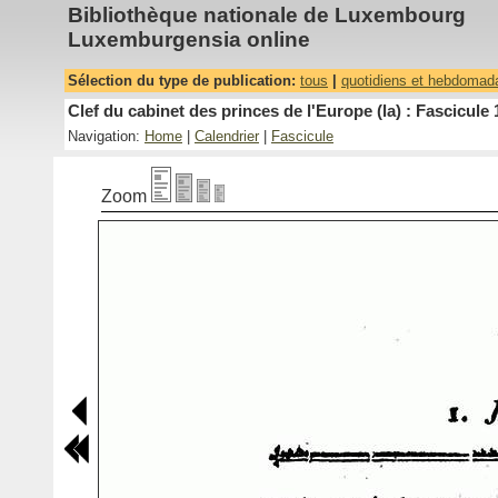
Bibliothèque nationale de Luxembourg
Luxemburgensia online
Sélection du type de publication:
tous
|
quotidiens et hebdomad
Clef du cabinet des princes de l'Europe (la) : Fascicule 
Navigation:
Home
|
Calendrier
|
Fascicule
Zoom