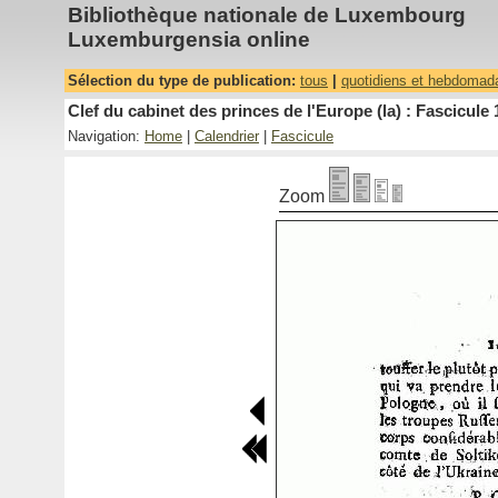
Bibliothèque nationale de Luxembourg
Luxemburgensia online
Sélection du type de publication:
tous
|
quotidiens et hebdomad
Clef du cabinet des princes de l'Europe (la) : Fascicule 
Navigation:
Home
|
Calendrier
|
Fascicule
Zoom