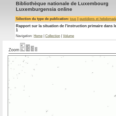
Bibliothèque nationale de Luxembourg
Luxemburgensia online
Sélection du type de publication:
tous
|
quotidiens et hebdomad
Rapport sur la situation de l'instruction primaire dan
1
Navigation:
Home
|
Collection
|
Volume
Zoom