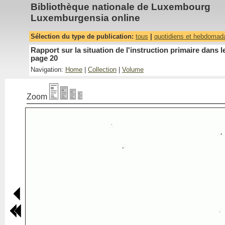
Bibliothèque nationale de Luxembourg
Luxemburgensia online
Sélection du type de publication:
tous
|
quotidiens et hebdomad
Rapport sur la situation de l'instruction primaire dan
page 20
Navigation:
Home
|
Collection
|
Volume
Zoom