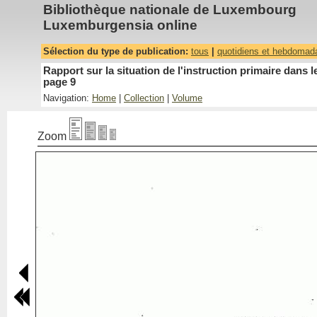
Bibliothèque nationale de Luxembourg
Luxemburgensia online
Sélection du type de publication:
tous
|
quotidiens et hebdomad
Rapport sur la situation de l'instruction primaire dan
page 9
Navigation:
Home
|
Collection
|
Volume
Zoom