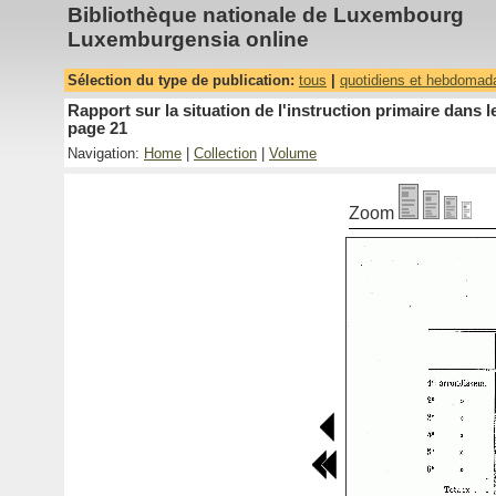
Bibliothèque nationale de Luxembourg
Luxemburgensia online
Sélection du type de publication:
tous
|
quotidiens et hebdomad
Rapport sur la situation de l'instruction primaire dan
page 21
Navigation:
Home
|
Collection
|
Volume
Zoom