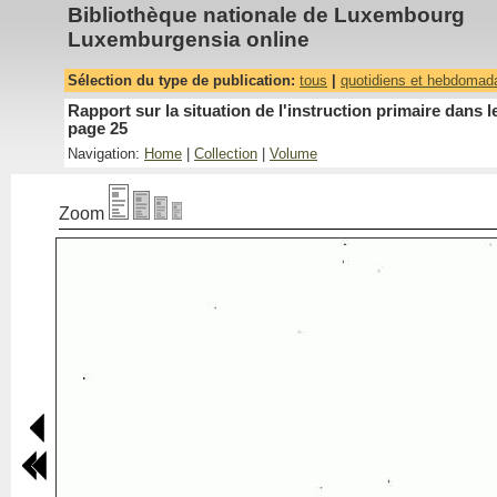
Bibliothèque nationale de Luxembourg
Luxemburgensia online
Sélection du type de publication:
tous
|
quotidiens et hebdomad
Rapport sur la situation de l'instruction primaire dan
page 25
Navigation:
Home
|
Collection
|
Volume
Zoom