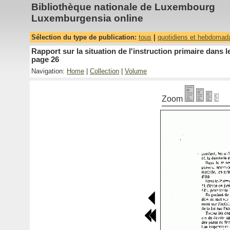
Bibliothèque nationale de Luxembourg
Luxemburgensia online
Sélection du type de publication:
tous
|
quotidiens et hebdomad
Rapport sur la situation de l'instruction primaire dan
page 26
Navigation:
Home
|
Collection
|
Volume
Zoom