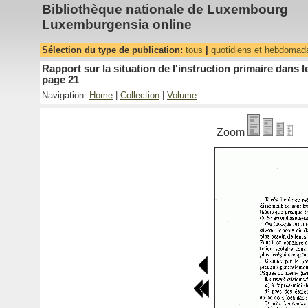
Bibliothèque nationale de Luxembourg
Luxemburgensia online
Sélection du type de publication:
tous
|
quotidiens et hebdomad
Rapport sur la situation de l'instruction primaire dan
page 21
Navigation:
Home
|
Collection
|
Volume
Zoom