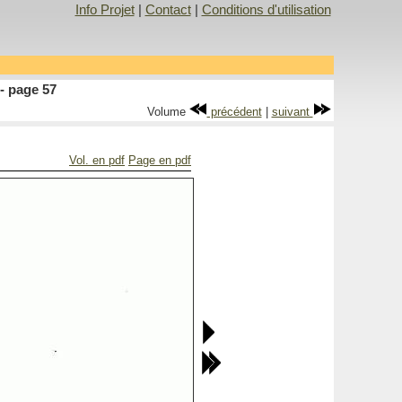
Info Projet
|
Contact
|
Conditions d'utilisation
- page 57
Volume
précédent
|
suivant
Vol. en pdf
Page en pdf