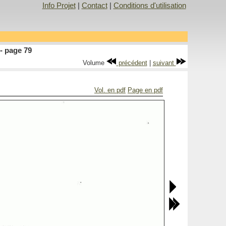
Info Projet
|
Contact
|
Conditions d'utilisation
- page 79
Volume
précédent
|
suivant
Vol. en pdf
Page en pdf