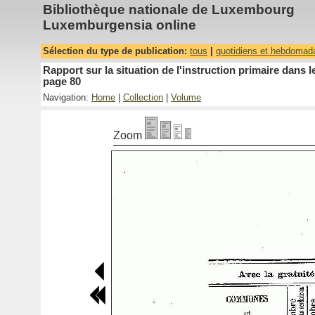
Bibliothèque nationale de Luxembourg
Luxemburgensia online
Sélection du type de publication:
tous
|
quotidiens et hebdomad
Rapport sur la situation de l'instruction primaire dan
page 80
Navigation:
Home
|
Collection
|
Volume
Zoom