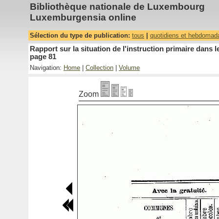
Bibliothèque nationale de Luxembourg
Luxemburgensia online
Sélection du type de publication:
tous
|
quotidiens et hebdomad
Rapport sur la situation de l'instruction primaire dan
page 81
Navigation:
Home
|
Collection
|
Volume
Zoom