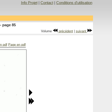
Info Projet
|
Contact
|
Conditions d'utilisation
- page 85
Volume
précédent
|
suivant
en pdf
Page en pdf