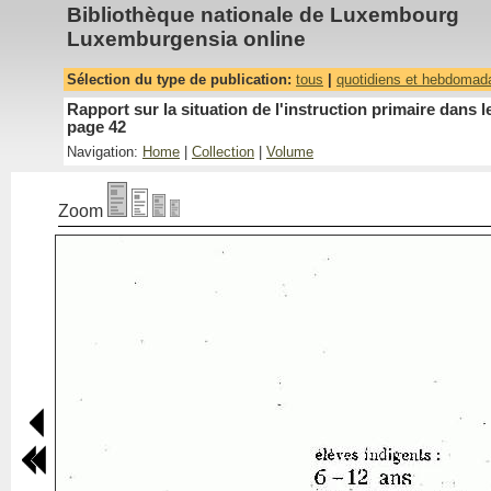
Bibliothèque nationale de Luxembourg
Luxemburgensia online
Sélection du type de publication:
tous
|
quotidiens et hebdomad
Rapport sur la situation de l'instruction primaire dan
page 42
Navigation:
Home
|
Collection
|
Volume
Zoom