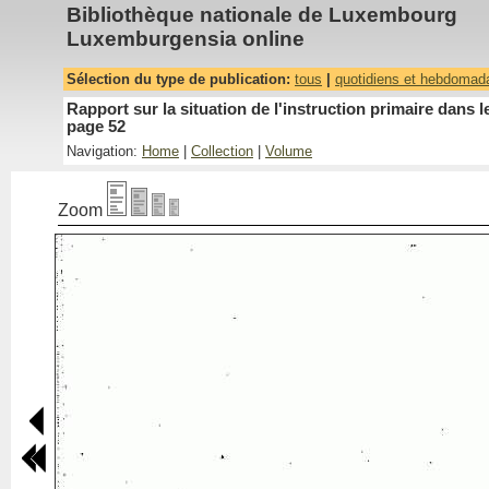
Bibliothèque nationale de Luxembourg
Luxemburgensia online
Sélection du type de publication:
tous
|
quotidiens et hebdomad
Rapport sur la situation de l'instruction primaire dan
page 52
Navigation:
Home
|
Collection
|
Volume
Zoom