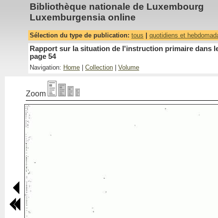
Bibliothèque nationale de Luxembourg
Luxemburgensia online
Sélection du type de publication:
tous
|
quotidiens et hebdomad
Rapport sur la situation de l'instruction primaire dan
page 54
Navigation:
Home
|
Collection
|
Volume
Zoom