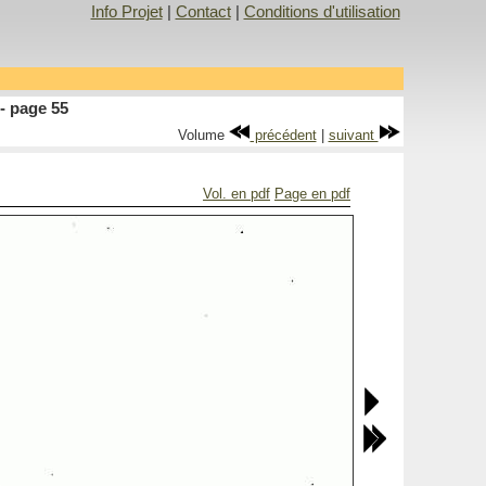
Info Projet
|
Contact
|
Conditions d'utilisation
- page 55
Volume
précédent
|
suivant
Vol. en pdf
Page en pdf