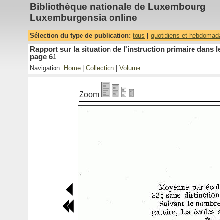
Bibliothèque nationale de Luxembourg
Luxemburgensia online
Sélection du type de publication:
tous
|
quotidiens et hebdomad
Rapport sur la situation de l'instruction primaire dan
page 61
Navigation:
Home
|
Collection
|
Volume
Zoom