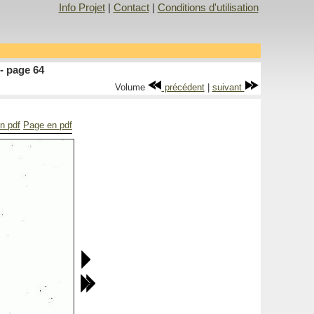
Info Projet
|
Contact
|
Conditions d'utilisation
- page 64
Volume
précédent
|
suivant
en pdf
Page en pdf