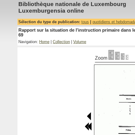
Bibliothèque nationale de Luxembourg
Luxemburgensia online
Sélection du type de publication:
tous
|
quotidiens et hebdomad
Rapport sur la situation de l'instruction primaire dan
69
Navigation:
Home
|
Collection
|
Volume
Zoom