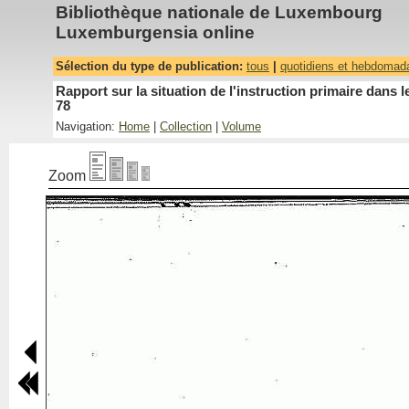
Bibliothèque nationale de Luxembourg
Luxemburgensia online
Sélection du type de publication:
tous
|
quotidiens et hebdomad
Rapport sur la situation de l'instruction primaire dan
78
Navigation:
Home
|
Collection
|
Volume
Zoom