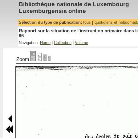
Bibliothèque nationale de Luxembourg
Luxemburgensia online
Sélection du type de publication:
tous
|
quotidiens et hebdomad
Rapport sur la situation de l'instruction primaire dan
96
Navigation:
Home
|
Collection
|
Volume
Zoom