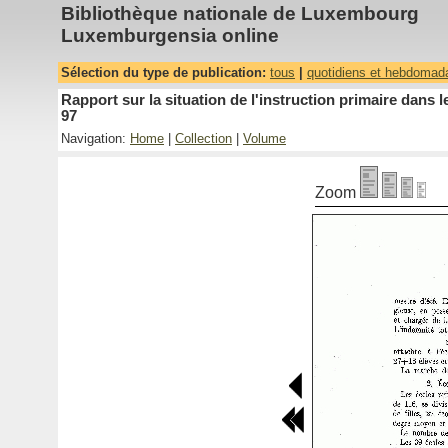
Bibliothèque nationale de Luxembourg
Luxemburgensia online
Sélection du type de publication:
tous
|
quotidiens et hebdomad
Rapport sur la situation de l'instruction primaire dan
97
Navigation:
Home
|
Collection
|
Volume
Zoom