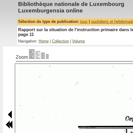
Bibliothèque nationale de Luxembourg
Luxemburgensia online
Sélection du type de publication:
tous
|
quotidiens et hebdomad
Rapport sur la situation de l'instruction primaire dan
page 11
Navigation:
Home
|
Collection
|
Volume
Zoom