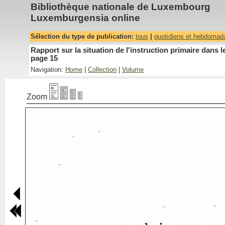
Bibliothèque nationale de Luxembourg
Luxemburgensia online
Sélection du type de publication:
tous
|
quotidiens et hebdomad
Rapport sur la situation de l'instruction primaire dan
page 15
Navigation:
Home
|
Collection
|
Volume
Zoom