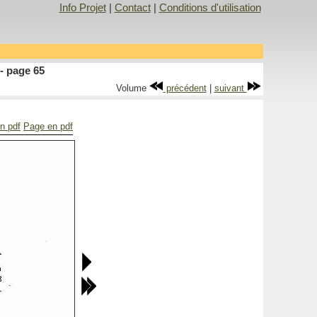
Info Projet
|
Contact
|
Conditions d'utilisation
- page 65
Volume
précédent
|
suivant
en pdf
Page en pdf