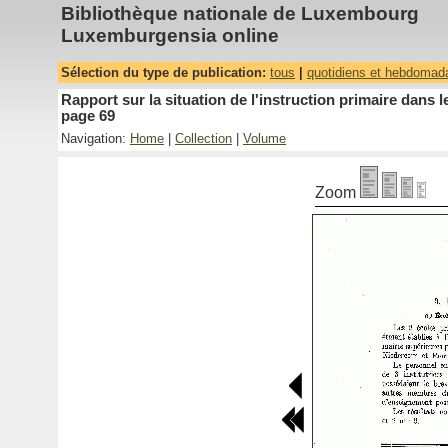
Bibliothèque nationale de Luxembourg
Luxemburgensia online
Sélection du type de publication:
tous
|
quotidiens et hebdomad
Rapport sur la situation de l'instruction primaire dan
page 69
Navigation:
Home
|
Collection
|
Volume
Zoom