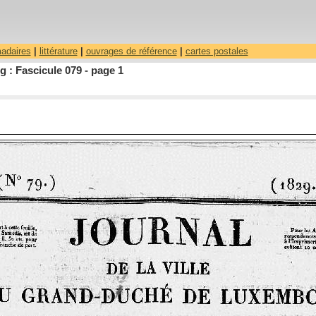
madaires
|
littérature
|
ouvrages de référence
|
cartes postales
 : Fascicule 079 - page 1