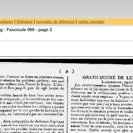
madaires
|
littérature
|
ouvrages de référence
|
cartes postales
 : Fascicule 060 - page 2