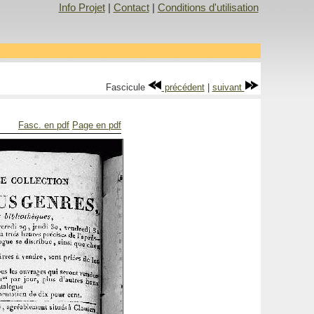
Info Projet
|
Contact
|
Conditions d'utilisation
Fascicule
précédent
|
suivant
Fasc. en pdf
Page en pdf