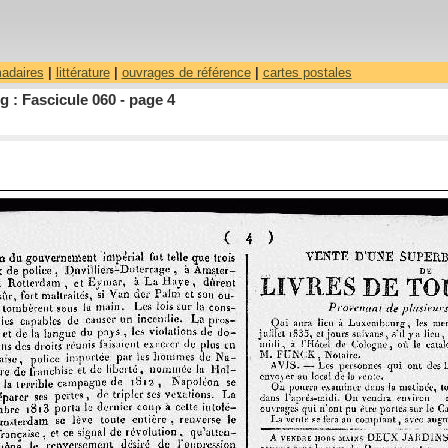
madaires
|
littérature
|
ouvrages de référence
|
cartes postales
 : Fascicule 060 - page 4