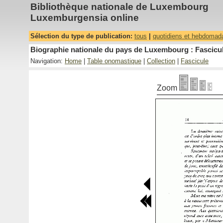
Bibliothèque nationale de Luxembourg
Luxemburgensia online
Sélection du type de publication:
tous
|
quotidiens et hebdomad
Biographie nationale du pays de Luxembourg : Fascicul
Navigation:
Home
|
Table onomastique
|
Collection
|
Fascicule
Zoom