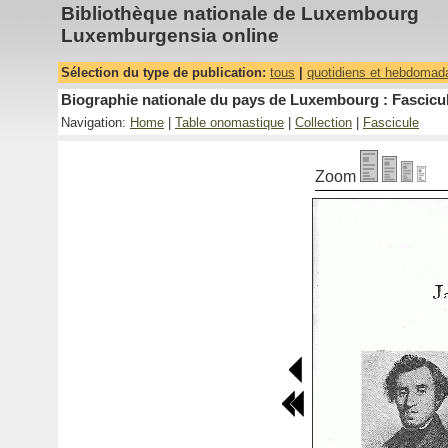
Bibliothèque nationale de Luxembourg
Luxemburgensia online
Sélection du type de publication:
tous
|
quotidiens et hebdomad
Biographie nationale du pays de Luxembourg : Fascicul
Navigation:
Home
|
Table onomastique
|
Collection
|
Fascicule
Zoom